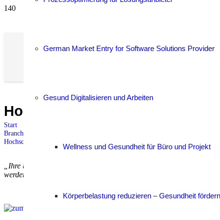
German Market Entry for Software Solutions Provider
Gesund Digitalisieren und Arbeiten
Hochschule Heilbronn
Start
Branche: Sonstige
Hochschule Heilbronn
Wellness und Gesundheit für Büro und Projekt
„Ihre bisherigen Beiträge waren sehr Praxis orientiert und haben mei
werden wir dies in regelmäßigen Abständen weiter fortführen.“
Körperbelastung reduzieren – Gesundheit förder
Webseite Hochschule Heilbro